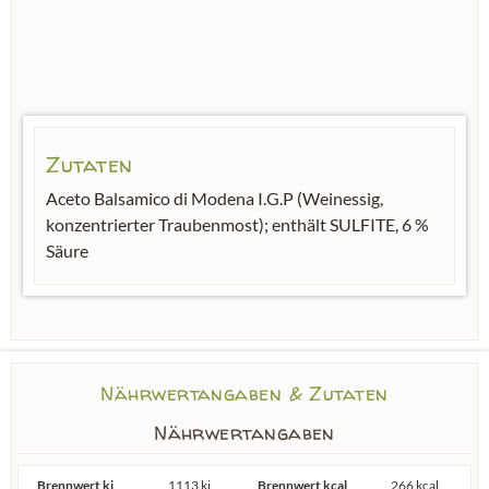
Zutaten
Aceto Balsamico di Modena I.G.P (Weinessig,
konzentrierter Traubenmost); enthält SULFITE, 6 %
Säure
Nährwertangaben & Zutaten
Nährwertangaben
Brennwert kj
1113 kj
Brennwert kcal
266 kcal