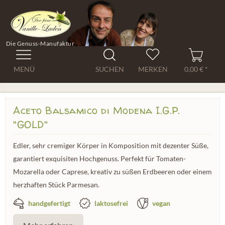
Die Genuss-Manufaktur
MENÜ
SUCHEN
MERKEN
0,00 € *
Aceto Balsamico di Modena I.G.P.
"GOLD"
Edler, sehr cremiger Körper in Komposition mit dezenter Süße,
garantiert exquisiten Hochgenuss. Perfekt für Tomaten-
Mozarella oder Caprese, kreativ zu süßen Erdbeeren oder einem
herzhaften Stück Parmesan.
handgefertigt
laktosefrei
vegan