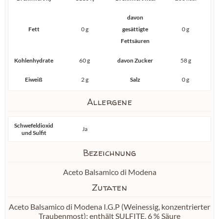
davon
Fett
0 g
gesättigte
0 g
Fettsäuren
Kohlenhydrate
60 g
davon Zucker
58 g
Eiweiß
2 g
Salz
0 g
Allergene
Schwefeldioxid
Ja
und Sulfit
Bezeichnung
Aceto Balsamico di Modena
Zutaten
Aceto Balsamico di Modena I.G.P (Weinessig, konzentrierter
Traubenmost); enthält SULFITE, 6 % Säure