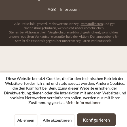
AGB
Impressum
* Alle Preise inkl. gesetzl. Mehrwertsteuer zzgl.
Versandkosten
und ggf.
Nachnahmegebühren, wenn nicht anders beschrieben
Stehen bei Aktionsartikeln Vergleichspreise (durchgestrichen), so sind dies
unsere regulären Verkaufspreise außerhalb der Aktion. Der angegebene %-
Satz ist die Ersparnis gegenüber unserem regulären Verkaufspreis.
Diese Website benutzt Cookies, die für den technischen Betrieb der
Website erforderlich sind und stets gesetzt werden. Andere Cookies,
die den Komfort bei Benutzung dieser Website erhöhen, der
Direktwerbung dienen oder die Interaktion mit anderen Websites und
sozialen Netzwerken vereinfachen sollen, werden nur mit Ihrer
Zustimmung gesetzt.
Mehr Informationen
Konfigurieren
Ablehnen
Alle akzeptieren