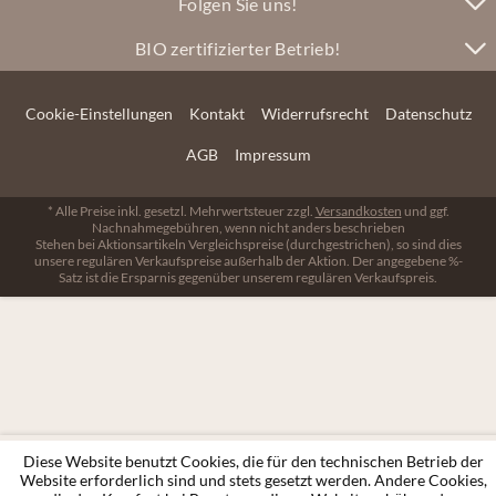
Folgen Sie uns!
BIO zertifizierter Betrieb!
Cookie-Einstellungen
Kontakt
Widerrufsrecht
Datenschutz
AGB
Impressum
* Alle Preise inkl. gesetzl. Mehrwertsteuer zzgl.
Versandkosten
und ggf.
Nachnahmegebühren, wenn nicht anders beschrieben
Stehen bei Aktionsartikeln Vergleichspreise (durchgestrichen), so sind dies
unsere regulären Verkaufspreise außerhalb der Aktion. Der angegebene %-
Satz ist die Ersparnis gegenüber unserem regulären Verkaufspreis.
Diese Website benutzt Cookies, die für den technischen Betrieb der
Website erforderlich sind und stets gesetzt werden. Andere Cookies,