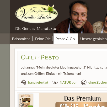
Die Genuss-Manufaktur
Balsamicos
Feine Öle
Pesto & Co.
Unsere geniale
Chili-Pesto
Johannes "Mein absolutes Lieblingspesto!!!" Nicht zu scharf
und zum Grillen. Einfach ein Träumchen!
handgefertigt
NATUR pur
ohne Zucker