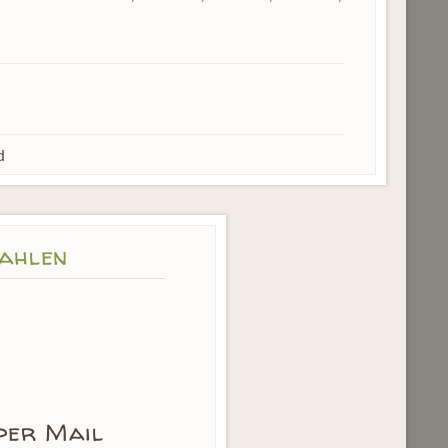
d
zahlen
per Mail