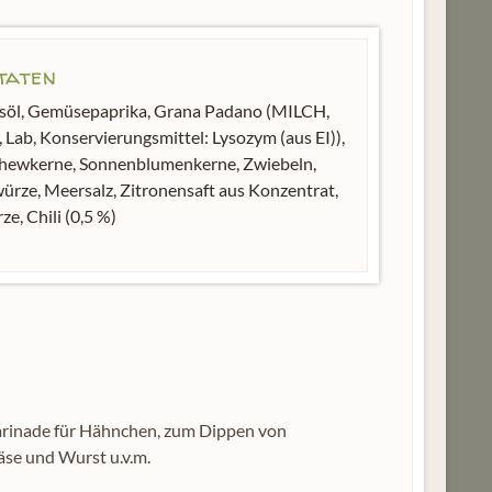
taten
söl, Gemüsepaprika, Grana Padano (MILCH,
, Lab, Konservierungsmittel: Lysozym (aus EI)),
hewkerne, Sonnenblumenkerne, Zwiebeln,
ürze, Meersalz, Zitronensaft aus Konzentrat,
e, Chili (0,5 %)
 Marinade für Hähnchen, zum Dippen von
äse und Wurst u.v.m.