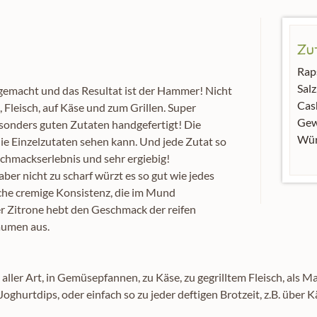
Zu
Rap
Salz
 gemacht und das Resultat ist der Hammer! Nicht
Cas
a, Fleisch, auf Käse und zum Grillen. Super
Gew
sonders guten Zutaten handgefertigt! Die
Würz
die Einzelzutaten sehen kann. Und jede Zutat so
schmackserlebnis und sehr ergiebig!
ber nicht zu scharf würzt es so gut wie jedes
che cremige Konsistenz, die im Mund
der Zitrone hebt den Geschmack der reifen
aumen aus.
 aller Art, in Gemüsepfannen, zu Käse, zu gegrilltem Fleisch, als
hurtdips, oder einfach so zu jeder deftigen Brotzeit, z.B. über K