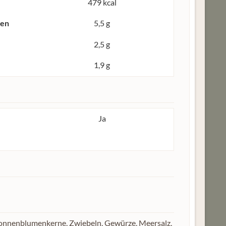
479 kcal
ren
5,5 g
2,5 g
1,9 g
Ja
 Sonnenblumenkerne, Zwiebeln, Gewürze, Meersalz,