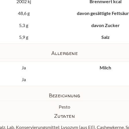
2002 kj
Brennwert kcal
48,6 g
davon gesättigte Fettsäu
5,3 g
davon Zucker
5,9 g
Salz
Allergene
Ja
Milch
Ja
Bezeichnung
Pesto
Zutaten
z, Lab, Konservierungsmittel: Lysozym (aus EI)), Cashewkerne,