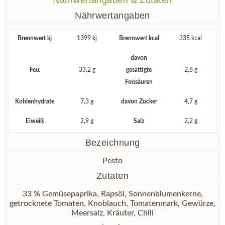
Nährwertangaben
Brennwert kj
1399 kj
Brennwert kcal
335 kcal
davon
Fett
33,2 g
gesättigte
2,8 g
Fettsäuren
Kohlenhydrate
7,3 g
davon Zucker
4,7 g
Eiweiß
2,9 g
Salz
2,2 g
Bezeichnung
Pesto
Zutaten
33 % Gemüsepaprika, Rapsöl, Sonnenblumenkerne,
getrocknete Tomaten, Knoblauch, Tomatenmark, Gewürze,
Meersalz, Kräuter, Chili