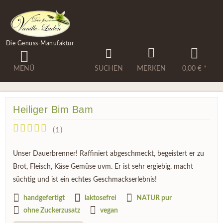
Die Genuss-Manufaktur
MENÜ
SUCHEN
MERKEN
0,00 € *
Heiliger Bim Bam
(
1
)
Unser Dauerbrenner! Raffiniert abgeschmeckt, begeistert er zu
Brot, Fleisch, Käse Gemüse uvm. Er ist sehr ergiebig, macht
süchtig und ist ein echtes Geschmackserlebnis!
handgefertigt
laktosefrei
NATUR pur
ohne Zuckerzusatz
vegan