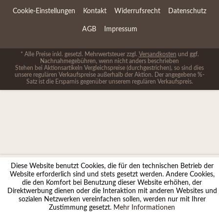
Cookie-Einstellungen
Kontakt
Widerrufsrecht
Datenschutz
AGB
Impressum
* Alle Preise inkl. gesetzl. Mehrwertsteuer zzgl.
Versandkosten
und ggf.
Nachnahmegebühren, wenn nicht anders beschrieben
Stehen bei Aktionsartikeln Vergleichspreise (durchgestrichen), so sind dies
unsere regulären Verkaufspreise außerhalb der Aktion. Der angegebene %-
Satz ist die Ersparnis gegenüber unserem regulären Verkaufspreis.
Diese Website benutzt Cookies, die für den technischen Betrieb der
Website erforderlich sind und stets gesetzt werden. Andere Cookies,
die den Komfort bei Benutzung dieser Website erhöhen, der
Direktwerbung dienen oder die Interaktion mit anderen Websites und
sozialen Netzwerken vereinfachen sollen, werden nur mit Ihrer
Zustimmung gesetzt.
Mehr Informationen