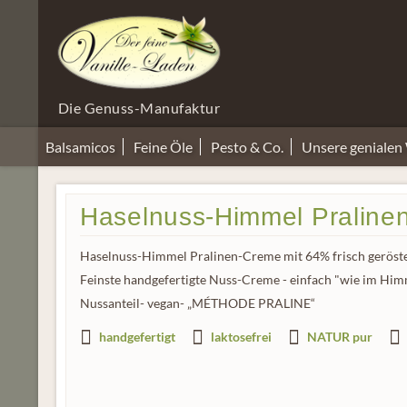
Die Genuss-Manufaktur
Balsamicos
Feine Öle
Pesto & Co.
Unsere genialen
Haselnuss-Himmel Praline
Haselnuss-Himmel Pralinen-Creme mit 64% frisch geröstete
Feinste handgefertigte Nuss-Creme - einfach "wie im Himm
Nussanteil- vegan- „MÉTHODE PRALINE“
handgefertigt
laktosefrei
NATUR pur