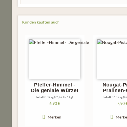
Kunden kauften auch
Pfeffer-Himmel -
Nougat-Pi
Die geniale Würze!
Pralinen
Inhalt
0.09 kg
(76,67 € / 1 kg)
Inhalt
0.185 kg
(42
6,90 €
7,90 
Merken
Merke