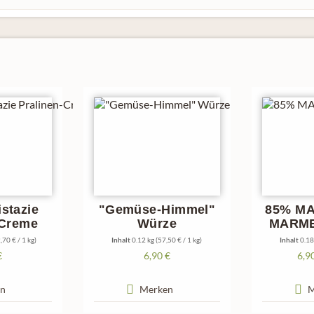
stazie
"Gemüse-Himmel"
85% M
-Creme
Würze
MARME
der In
,70 € / 1 kg)
Inhalt
0.12 kg
(57,50 € / 1 kg)
Inhalt
0.18
€
6,90 €
6,9
n
Merken
M