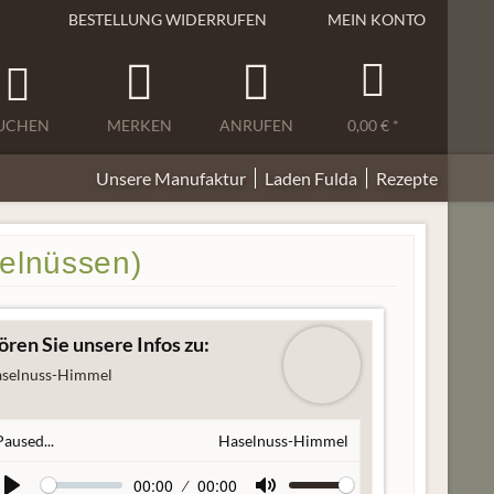
BESTELLUNG WIDERRUFEN
MEIN KONTO
UCHEN
MERKEN
ANRUFEN
0,00 € *
Unsere Manufaktur
Laden Fulda
Rezepte
elnüssen)
ren Sie unsere Infos zu:
selnuss-Himmel
Paused...
Haselnuss-Himmel
00:00
00:00