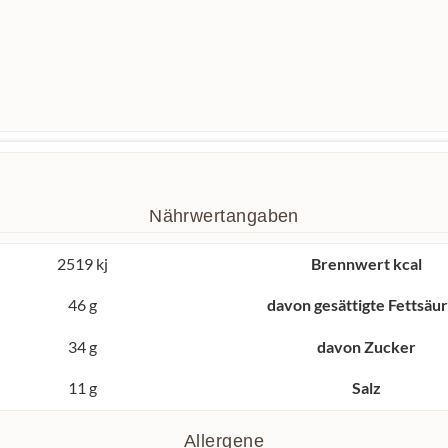
Nährwertangaben
2519 kj
Brennwert kcal
46 g
davon gesättigte Fettsäu
34 g
davon Zucker
11 g
Salz
Allergene