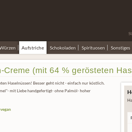
S
 Würzen
Aufstriche
Schokoladen
Spirituosen
Sonstiges
n-Creme (mit 64 % gerösteten Has
n Haselnüssen! Besser geht nicht - einfach nur köstlich.
el"- mit Liebe handgefertigt- ohne Palmöl- hoher
Hö
Ha
vegan