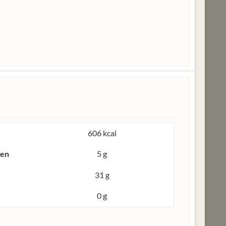
606 kcal
ren
5 g
31 g
0 g