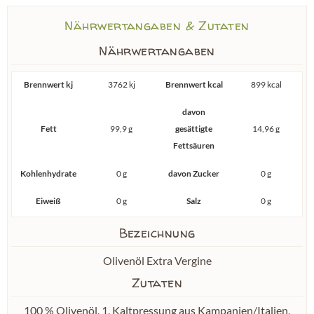
Nährwertangaben & Zutaten
Nährwertangaben
Brennwert kj
3762 kj
Brennwert kcal
899 kcal
davon
Fett
99,9 g
gesättigte
14,96 g
Fettsäuren
Kohlenhydrate
0 g
davon Zucker
0 g
Eiweiß
0 g
Salz
0 g
Bezeichnung
Olivenöl Extra Vergine
Zutaten
100 % Olivenöl, 1. Kaltpressung aus Kampanien/Italien,