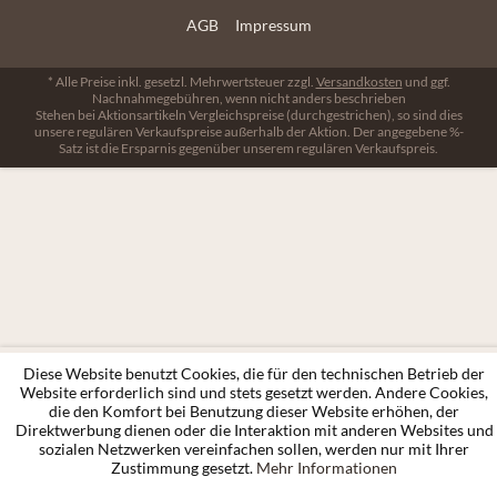
AGB
Impressum
* Alle Preise inkl. gesetzl. Mehrwertsteuer zzgl.
Versandkosten
und ggf.
Nachnahmegebühren, wenn nicht anders beschrieben
Stehen bei Aktionsartikeln Vergleichspreise (durchgestrichen), so sind dies
unsere regulären Verkaufspreise außerhalb der Aktion. Der angegebene %-
Satz ist die Ersparnis gegenüber unserem regulären Verkaufspreis.
Diese Website benutzt Cookies, die für den technischen Betrieb der
Website erforderlich sind und stets gesetzt werden. Andere Cookies,
die den Komfort bei Benutzung dieser Website erhöhen, der
Direktwerbung dienen oder die Interaktion mit anderen Websites und
sozialen Netzwerken vereinfachen sollen, werden nur mit Ihrer
Zustimmung gesetzt.
Mehr Informationen